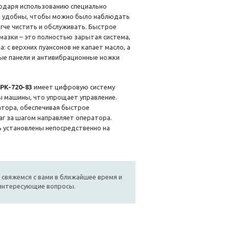
одаря использованию специально
а удобны, чтобы можно было наблюдать
гче чистить и обслуживать. Быстрое
мазки – это полностью зарытая система,
 с верхних пуансонов не капает масло, а
мые панели и антивибрационные ножки
PK-720-83
имеет цифровую систему
ы машины, что упрощает управление.
тора, обеспечивая быстрое
аг за шагом направляет оператора.
ь установлены непосредственно на
 свяжемся с вами в ближайшее время и
 интересующие вопросы.