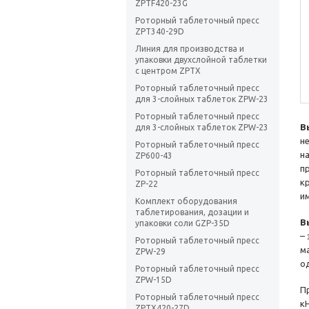
ZPTF420-23G
Роторный таблеточный пресс
ZPT340-29D
Линия для производства и
упаковки двухслойной таблетки
с центром ZPTX
Роторный таблеточный пресс
для 3-слойных таблеток ZPW-23
Роторный таблеточный пресс
В
для 3-слойных таблеток ZPW-23
н
Роторный таблеточный пресс
н
ZP600-43
п
Роторный таблеточный пресс
к
ZP-22
и
Комплект оборудования
таблетирования, дозации и
В
упаковки соли GZP-35D
–
Роторный таблеточный пресс
м
ZPW-29
о
Роторный таблеточный пресс
ZPW-15D
П
Роторный таблеточный пресс
к
ZPTХ420-27D