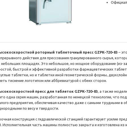
Официал
ысокоскоростной роторный таблеточный пресс GZPK-720-83
– эт
епрерывного действия для прессования гранулированного сырья, кото
а небольших площадях. Это небольшое, но мощное оборудование (из-за
ростой, быстрой и эффективной разработки фармацевтических таблето
руглые таблетки, но и таблетки иной геометрической формы, двухслойн
меть тиснение логотипом или аббревиатурой с обеих сторон.
ысокоскоростной пресс для таблеток GZPK-720-83
, а также модел
 это одна серия машин, разработанная по немецкой технологии, что п
алого предприятия, обеспечивая качество даже с самыми трудными в 
днородными по весу и твердости.
рочная конструкция с гидравлической станцией гарантирует усилие пре
Н. Исполнительная часть машины полностью закрыта и изготовлена ​​из