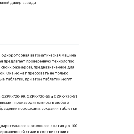
ьный дилер завода
о однороторная автоматическая машина
рая предлагает проверенную технологию
 своих размеров), предназначенное для
к. Она может прессовать не только
ые таблетки, при этом таблетки могут
и GZPK-720-99, GZPK-720-65 и GZPK-720-51
однимает производительность любого
обращении порошками, сохраняя таблетки
дварительного и основного сжатия до 100
 нержавеющей стали в соответствии с