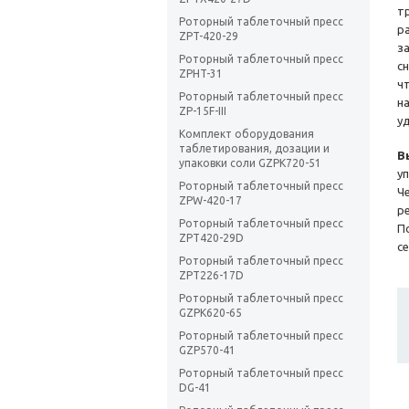
т
Роторный таблеточный пресс
р
ZPT-420-29
з
Роторный таблеточный пресс
с
ZPHT-31
ч
Роторный таблеточный пресс
н
ZP-15F-III
у
Комплект оборудования
таблетирования, дозации и
В
упаковки соли GZPK720-51
у
Роторный таблеточный пресс
Ч
ZPW-420-17
р
Роторный таблеточный пресс
П
ZPT420-29D
с
Роторный таблеточный пресс
ZPT226-17D
Роторный таблеточный пресс
GZPK620-65
Роторный таблеточный пресс
GZP570-41
Роторный таблеточный пресс
DG-41