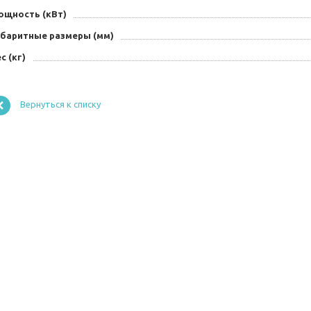
ощность (кВт)
абаритные размеры (мм)
с (кг)
Вернуться к списку