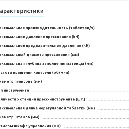
арактеристики
аксимальная производительность (таблеток/ч)
аксимальное давление прессования (kH)
аксимальное предварительное давление (kH)
аксимальный диаметр прессования (мм)
аксимальная глубина заполнения матрицы (мм)
астота вращения карусели (об/мин)
иаметр пуансона (мм)
ип инструмента
личество станций пресс-инструмента (шт.)
аксимальная длина нерегулярной таблетки (мм)
иаметр штампа (мм)
азмеры шкафа управления (мм)