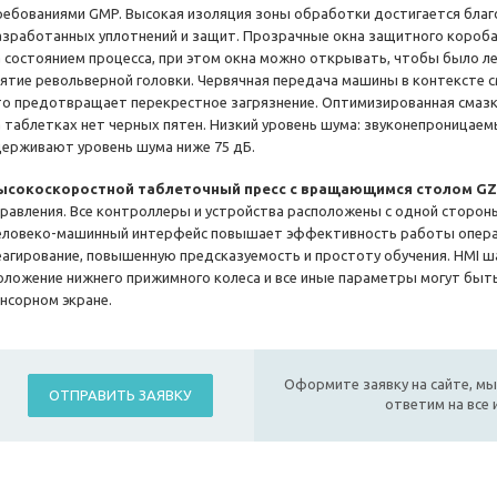
ребованиями GMP. Высокая изоляция зоны обработки достигается благ
азработанных уплотнений и защит. Прозрачные окна защитного короб
а состоянием процесса, при этом окна можно открывать, чтобы было ле
нятие револьверной головки. Червячная передача машины в контексте с
то предотвращает перекрестное загрязнение. Оптимизированная смазка:
а таблетках нет черных пятен. Низкий уровень шума: звуконепроницае
держивают уровень шума ниже 75 дБ.
ысокоскоростной таблеточный пресс с вращающимся столом GZ
правления. Все контроллеры и устройства расположены с одной сторон
еловеко-машинный интерфейс повышает эффективность работы опера
еагирование, повышенную предсказуемость и простоту обучения. HMI ш
оложение нижнего прижимного колеса и все иные параметры могут быт
енсорном экране.
Оформите заявку на сайте, мы
ОТПРАВИТЬ ЗАЯВКУ
ответим на все