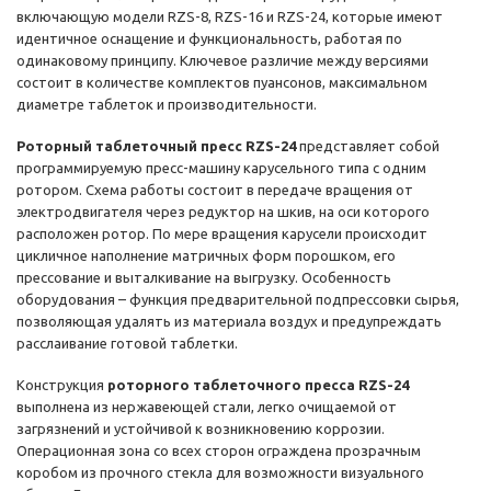
включающую модели RZS-8, RZS-16 и RZS-24, которые имеют
идентичное оснащение и функциональность, работая по
одинаковому принципу. Ключевое различие между версиями
состоит в количестве комплектов пуансонов, максимальном
диаметре таблеток и производительности.
Роторный таблеточный пресс RZS-24
представляет собой
программируемую пресс-машину карусельного типа с одним
ротором. Схема работы состоит в передаче вращения от
электродвигателя через редуктор на шкив, на оси которого
расположен ротор. По мере вращения карусели происходит
цикличное наполнение матричных форм порошком, его
прессование и выталкивание на выгрузку. Особенность
оборудования – функция предварительной подпрессовки сырья,
позволяющая удалять из материала воздух и предупреждать
расслаивание готовой таблетки.
Конструкция
роторного таблеточного пресса RZS-24
выполнена из нержавеющей стали, легко очищаемой от
загрязнений и устойчивой к возникновению коррозии.
Операционная зона со всех сторон ограждена прозрачным
коробом из прочного стекла для возможности визуального