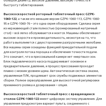
большой диаметр, высокое давление, высокую точность и
быстроту таблетирования.
Высокоскоростной роторный таблеточный пресс GZPK-
1060-122
, а также его меньшие версии GZPK-1060-113, GZPK-1060-
95 и GZPK-1060-76 – это одна серия оборудования. Сделана серия
из нержавеющей стали полностью (хромированный матричный
стол) – всё легко обслуживается и моется. Машины обеспечивают
высокие скорости и производительность, несмотря на то, что
работа выполняется с двухсторонними разгрузочными желобами.
Все машины серии оснащены функцией принудительной подачи
для контроля потока порошка и обеспечения точности подачи.
Это означает, что в прессовальной камере нет «мертвых» зон.
Блок гидравлического насоса поддерживает основное и
предварительное давление, и процесс прессования проходит
плавно с низким уровнем шума. Автоматическая система смазки,
управляемая ПЛК, продлевает срок службы подвижных элементов
сборки. Полное сервоуправление для высокоточной регулировки
прижимного ролика и дозирования – опция.
Высокоскоростной таблеточный пресс с вращающимся
столом GZPK-1060-122
имеет цифровую систему управления. Для
управления предусмотрен вариант пульта, соединенного с