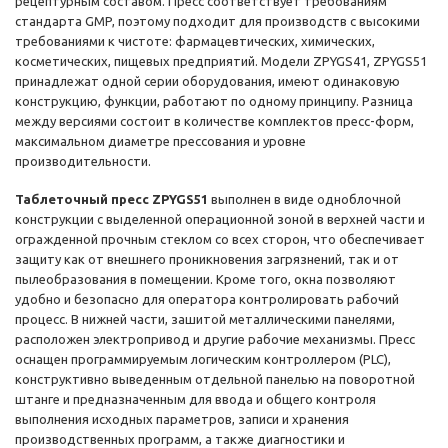
рецептурным составом. Пресс соответствует требованиям
стандарта GMP, поэтому подходит для производств с высокими
требованиями к чистоте: фармацевтических, химических,
косметических, пищевых предприятий. Модели ZPYGS41, ZPYGS51
принадлежат одной серии оборудования, имеют одинаковую
конструкцию, функции, работают по одному принципу. Разница
между версиями состоит в количестве комплектов пресс-форм,
максимальном диаметре прессования и уровне
производительности.
Таблеточный пресс ZPYGS51
выполнен в виде одноблочной
конструкции с выделенной операционной зоной в верхней части и
огражденной прочным стеклом со всех сторон, что обеспечивает
защиту как от внешнего проникновения загрязнений, так и от
пылеобразования в помещении. Кроме того, окна позволяют
удобно и безопасно для оператора контролировать рабочий
процесс. В нижней части, зашитой металлическими панелями,
расположен электропривод и другие рабочие механизмы. Пресс
оснащен программируемым логическим контроллером (PLC),
конструктивно выведенным отдельной панелью на поворотной
штанге и предназначенным для ввода и общего контроля
выполнения исходных параметров, записи и хранения
производственных программ, а также диагностики и