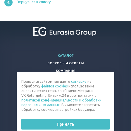
Вернуться к списку
КАТАЛОГ
ВОПРОСЫ И ОТВЕТЫ
КОМПАНИЯ
КОНТАКТЫ
Пользуясь сайтом, вы даете
согласие
на
обработку
файлов cookies
использование
8 800 100-66-83
аналитических сервисов Яндекс Метрика,
VK.Retargeting, Битрикс24 в соответствии с
tablet@eq-mail.ru
политикой конфиденциальности и обработки
персональных данных
. Вы можете запретить
обработку cookies в настройках браузера.
Принять
© 2026 Все права защищены.