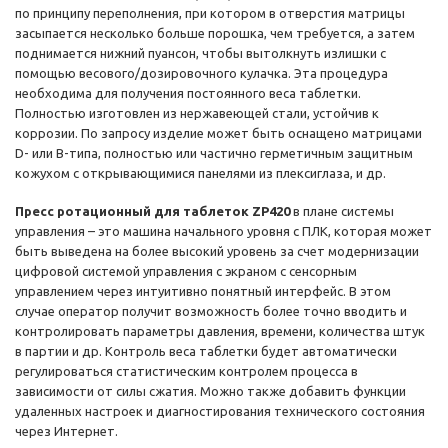
по принципу переполнения, при котором в отверстия матрицы
засыпается несколько больше порошка, чем требуется, а затем
поднимается нижний пуансон, чтобы вытолкнуть излишки с
помощью весового/дозировочного кулачка. Эта процедура
необходима для получения постоянного веса таблетки.
Полностью изготовлен из нержавеющей стали, устойчив к
коррозии. По запросу изделие может быть оснащено матрицами
D- или B-типа, полностью или частично герметичным защитным
кожухом с открывающимися панелями из плексиглаза, и др.
Пресс ротационный для таблеток ZP420
в плане системы
управления – это машина начального уровня с ПЛК, которая может
быть выведена на более высокий уровень за счет модернизации
цифровой системой управления с экраном с сенсорным
управлением через интуитивно понятный интерфейс. В этом
случае оператор получит возможность более точно вводить и
контролировать параметры давления, времени, количества штук
в партии и др. Контроль веса таблетки будет автоматически
регулироваться статистическим контролем процесса в
зависимости от силы сжатия. Можно также добавить функции
удаленных настроек и диагностирования технического состояния
через Интернет.