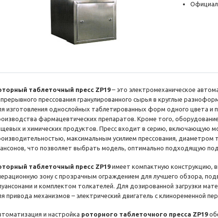
Официал
оторный таблеточный пресс ZP19
– это электромеханическое автом
епрерывного прессования гранулированного сырья в круглые разнофор
ля изготовления однослойных таблетированных форм одного цвета и п
роизводства фармацевтических препаратов. Кроме того, оборудование
ищевых и химических продуктов. Пресс входит в серию, включающую мо
роизводительностью, максимальным усилием прессования, диаметром 
уансонов, что позволяет выбрать модель, оптимально подходящую под
оторный таблеточный пресс ZP19
имеет компактную конструкцию, 
перационную зону с прозрачным ограждением для лучшего обзора, по
 пуансонами и комплектом толкателей. Для дозированной загрузки мате
ля привода механизмов – электрический двигатель с клиноременной пер
втоматизация и настройка
роторного таблеточного пресса ZP19
об