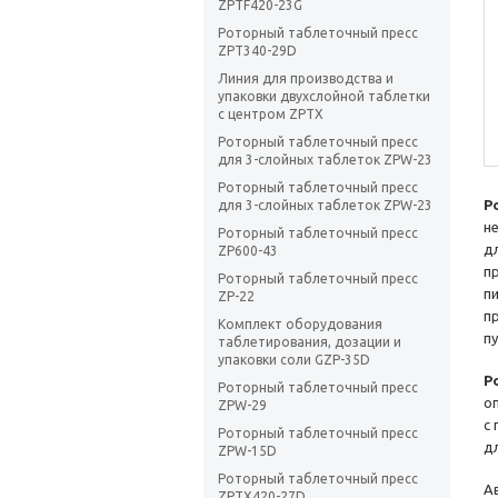
ZPTF420-23G
Роторный таблеточный пресс
ZPT340-29D
Линия для производства и
упаковки двухслойной таблетки
с центром ZPTX
Роторный таблеточный пресс
для 3-слойных таблеток ZPW-23
Роторный таблеточный пресс
Р
для 3-слойных таблеток ZPW-23
н
Роторный таблеточный пресс
д
ZP600-43
п
Роторный таблеточный пресс
п
ZP-22
п
Комплект оборудования
п
таблетирования, дозации и
упаковки соли GZP-35D
Р
Роторный таблеточный пресс
о
ZPW-29
с
Роторный таблеточный пресс
д
ZPW-15D
Роторный таблеточный пресс
А
ZPTХ420-27D