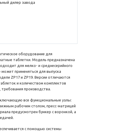
ьный дилер завода
атическое оборудование для
матные таблетки. Модель предназначена
одходит для мелко- и среднесерийного
 может применяться для выпуска
дели ZP17 и ZP19. Версии отличаются
таблеток и количеством комплектов
 требования производства.
включающую все функциональные узлы:
движным рабочим столом, пресс-матрицей
риала предусмотрен бункер с воронкой, а
едачей.
еспечивается с помощью системы