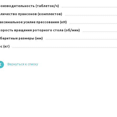
роизводительность (таблеток/ч)
оличество пуансонов (комплектов)
аксимальное усилие прессования (кН)
корость вращения роторного стола (об/мин)
абаритные размеры (мм)
с (кг)
Вернуться к списку