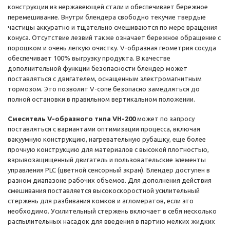
конструкции из нержавеющей стали и обеспечивает бережное
перемешивание. Внутри блендера свободно текучие твердые
частицы аккуратно и тщательно смешиваются по мере вращения
конуса. Отсутствие лезвий также означает бережное обращение с
порошком и очень легкую очистку. V-образная геометрия сосуда
обеспечивает 100% выгрузку продукта. В качестве
дополнительной функции безопасности блендер может
поставляться с двигателем, оснащенным электромагнитным
тормозом. Это позволит V-cone безопасно замедляться до
полной остановки в правильном вертикальном положении.
Смеситель V-образного типа VH-200
может по запросу
поставляться с вариантами оптимизации процесса, включая
вакуумную конструкцию, нагревательную рубашку, еще более
прочную конструкцию для материалов с высокой плотностью,
взрывозащищенный двигатель и пользовательские элементы
управления PLC (цветной сенсорный экран). Блендер доступен в
разном диапазоне рабочих объемов. Для дополнения действия
смешивания поставляется высокоскоростной усилительный
стержень для разбивания комков и агломератов, если это
необходимо. Усилительный стержень включает в себя несколько
распылительных насадок для введения в партию мелких жидких