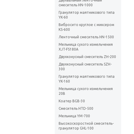
Двухвальный ленточный
смеситель HN-1000
Гранулятор маятникового типа
YK-60
Вибросито круглое с миксером
KS-600
Ленточный смеситель HN-1500
Мельница сухого измельчения
XJT-FS180A
Двухконусный смеситель ZH-200
Двухконусный смеситель SZH-
300
Гранулятор маятникового типа
YK-160
Мельница сухого измельчения
20В
Коатер BGB-30
Смеситель HTD-500
Мельница YM-700
Высокоскоростной смеситель-
гранулятор GHL-100