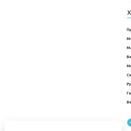
Х
П
М
М
В
М
С
Р
Г
Ве