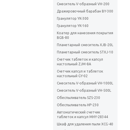
Смеситель V-образный VH-200
Дражировочный барабан BY-300
Гранулятор YK-300
Гранулятор YK-160
Коатер для нанесения покрытия
BGB-80
Планетарный смеситель XJB-20L
Планетарный смеситель STXJ-10
Счетчик таблеток и капсул
настольный ZJM-8A
Счетчик капсул и таблеток
настольный GY-02
Смеситель V-образный VH-1000L
Смеситель V-образный VH-500L
Обеспыливатель SZS-230
Обеспыливатель HP-230
Автоматический счетчик
таблеток и капсул MHY-28344
Шкаф для удаления пыли XCG-40