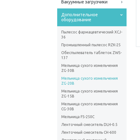
Вакуумные загрузчики
Дополнительное
оборудование
Пылесос фармацевтический XCJ-
36
Промышленный пылесос RZK-25
Обеспылеватель таблеток ZWS-
137
Мельница сухого измельчения
ZG-30В
Мельница сухого измельчения
ZG-20В
Мельница сухого измельчения
ZG-15В
Мельница сухого измельчения
CG-30В
Мельница FS-250C
Ленточный смеситель DLH-0.5
Ленточный смеситель СН-600