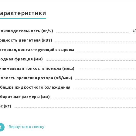
арактеристики
роизводительность (кг/ч)
4
ощность двигателя (кВт)
атериал, контактирующий с сырьем
ходная фракция (мм)
инимальная тонкость помола (меш)
корость вращения ротора (об/мин)
убашка жидкостного охлаждения
абаритные размеры (мм)
с (кг)
Вернуться к списку