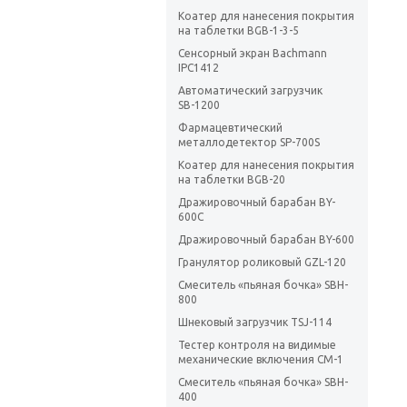
Коатер для нанесения покрытия
на таблетки BGB-1-3-5
Сенсорный экран Bachmann
IPC1412
Автоматический загрузчик
SВ-1200
Фармацевтический
металлодетектор SP-700S
Коатер для нанесения покрытия
на таблетки BGB-20
Дражировочный барабан BY-
600С
Дражировочный барабан BY-600
Гранулятор роликовый GZL-120
Смеситель «пьяная бочка» SBH-
800
Шнековый загрузчик TSJ-114
Тестер контроля на видимые
механические включения СМ-1
Смеситель «пьяная бочка» SBH-
400