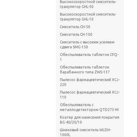
Высокоскоростной смеситель-
гранулятор GHL-50
Высокоскоростной смеситель-
гранулятор GHL-10
Смеситель CH-50
Смеситель CH-100
Смеситель с высоким усилием
сдвига SMG-150
Обеспыливатель таблеток CFQ-
1
Обеспыливатель таблеток
барабанного типа ZWS-137
Пылесос фармацевтический XCJ-
220
Пылесос фармацевтический XCJ-
110
Обеспыливатель с
металлодетектором QTD273-M
Коатер для нанесения покрытия
BG-40/20/10
Шнековый смеситель WLDH-
1000L