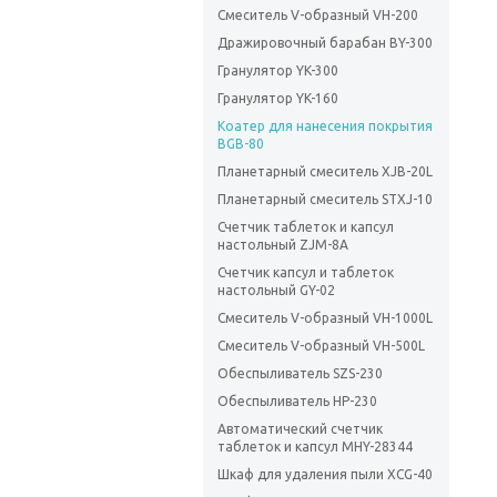
Смеситель V-образный VH-200
Дражировочный барабан BY-300
Гранулятор YK-300
Гранулятор YK-160
Коатер для нанесения покрытия
BGB-80
Планетарный смеситель XJB-20L
Планетарный смеситель STXJ-10
Счетчик таблеток и капсул
настольный ZJM-8A
Счетчик капсул и таблеток
настольный GY-02
Смеситель V-образный VH-1000L
Смеситель V-образный VH-500L
Обеспыливатель SZS-230
Обеспыливатель HP-230
Автоматический счетчик
таблеток и капсул MHY-28344
Шкаф для удаления пыли XCG-40