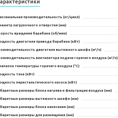
арактеристики
аксимальная производительность (кг/цикл)
иаметр загрузочного отверстия (мм)
корость вращения барабана (об/мин)
ощность двигателя привода барабана (кВт)
роизводительность двигателя вытяжного шкафа (м³/ч)
роизводительность вентилятора подачи горячего воздуха (м³/ч)
иапазон температуры горячего воздуха (°С)
ощность тэна (кВт)
ощность перистальтического насоса (кВт)
абаритные размеры блока нагрева и фильтрации воздуха (мм)
абаритные размеры вытяжного шкафа (мм)
абаритные размеры блока нанесения (мм)
абаритные размеры для размещения (мм)