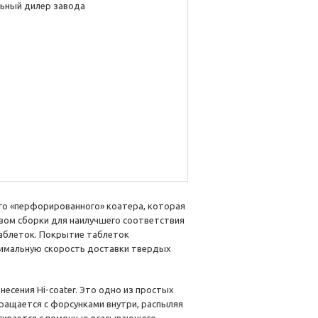
ьный дилер завода
го «перфорированного» коатера, которая
вом сборки для наилучшего соответствия
аблеток. Покрытие таблеток
ксимальную скорость доставки твердых
есения Hi-coater. Это одно из простых
ращается с форсунками внутри, распыляя