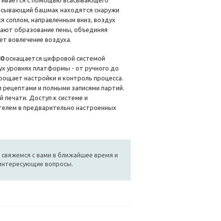
ягивается с помощью всасывающего
сасывающий башмак находятся снаружи
я соплом, направленным вниз, воздух
щают образование пены, объединяя
т вовлечение воздуха.
80
оснащается цифровой системой
ух уровнях платформы - от ручного до
рощает настройки и контроль процесса.
 рецептами и полными записями партий.
 печати. Доступ к системе и
телем в предварительно настроенных
 свяжемся с вами в ближайшее время и
 интересующие вопросы.