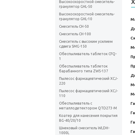
Х
Высокоскоростной смеситель-
гранулятор GHL-50
Высокоскоростной смеситель-
гранулятор GHL-10
М
Смеситель CH-50
Д
Смеситель CH-100
С
Смеситель с высоким усилием
сдвига SMG-150
М
Обеспыливатель таблеток CFQ-
П
1
П
Обеспыливатель таблеток
барабанного типа ZWS-137
Д
Пылесос фармацевтический XCJ-
220
М
Пылесос фармацевтический XCJ-
М
110
Обеспыливатель с
Г
металлодетектором QTD273-M
Г
Коатер для нанесения покрытия
BG-40/20/10
Г
Шнековый смеситель WLDH-
Г
1000L