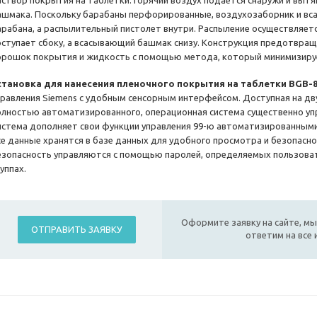
аствор покрытия на таблетки. Горячий воздух подается снаружи и выт
ашмака. Поскольку барабаны перфорированные, воздухозаборник и в
арабана, а распылительный пистолет внутри. Распыление осуществляетс
оступает сбоку, а всасывающий башмак снизу. Конструкция предотвра
орошок покрытия и жидкость с помощью метода, который минимизируе
становка для нанесения пленочного покрытия на таблетки BGB-
правления Siemens c удобным сенсорным интерфейсом. Доступная на дв
олностью автоматизированного, операционная система существенно уп
истема дополняет свои функции управления 99-ю автоматизированными
се данные хранятся в базе данных для удобного просмотра и безопасной
езопасность управляются с помощью паролей, определяемых пользова
уппах.
Оформите заявку на сайте, мы
ОТПРАВИТЬ ЗАЯВКУ
ответим на все