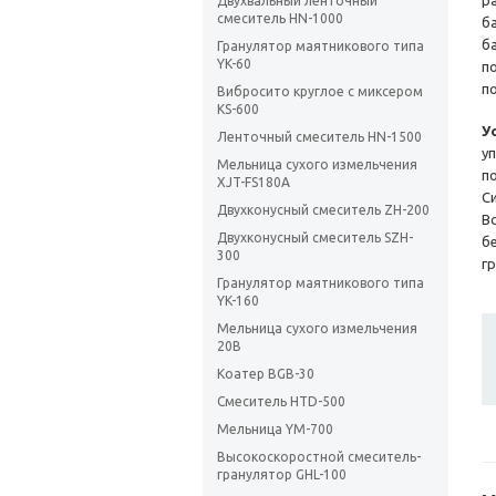
р
Двухвальный ленточный
смеситель HN-1000
б
б
Гранулятор маятникового типа
YK-60
п
п
Вибросито круглое с миксером
KS-600
У
Ленточный смеситель HN-1500
у
Мельница сухого измельчения
п
XJT-FS180A
С
Двухконусный смеситель ZH-200
В
Двухконусный смеситель SZH-
б
300
гр
Гранулятор маятникового типа
YK-160
Мельница сухого измельчения
20В
Коатер BGB-30
Смеситель HTD-500
Мельница YM-700
Высокоскоростной смеситель-
гранулятор GHL-100