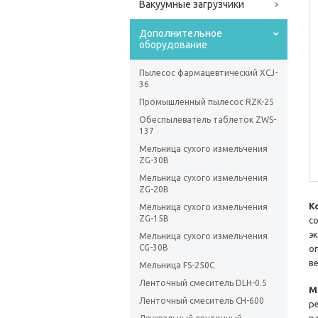
Вакуумные загрузчики
Дополнительное
оборудование
Пылесос фармацевтический XCJ-
36
Промышленный пылесос RZK-25
Обеспылеватель таблеток ZWS-
137
Мельница сухого измельчения
ZG-30В
Мельница сухого измельчения
ZG-20В
К
Мельница сухого измельчения
ZG-15В
с
э
Мельница сухого измельчения
CG-30В
о
ве
Мельница FS-250C
Ленточный смеситель DLH-0.5
М
Ленточный смеситель СН-600
р