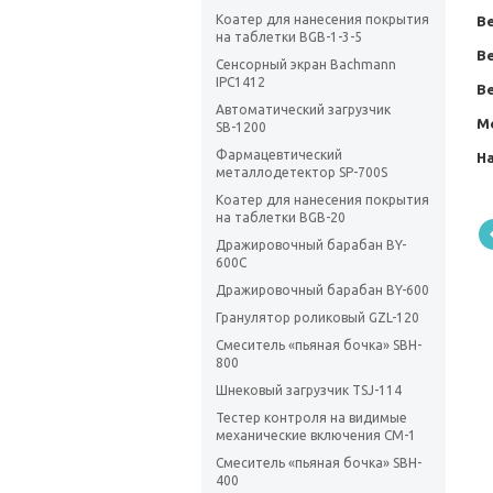
Коатер для нанесения покрытия
Ве
на таблетки BGB-1-3-5
В
Сенсорный экран Bachmann
IPC1412
Ве
Автоматический загрузчик
М
SВ-1200
Фармацевтический
Н
металлодетектор SP-700S
Коатер для нанесения покрытия
на таблетки BGB-20
Дражировочный барабан BY-
600С
Дражировочный барабан BY-600
Гранулятор роликовый GZL-120
Смеситель «пьяная бочка» SBH-
800
Шнековый загрузчик TSJ-114
Тестер контроля на видимые
механические включения СМ-1
Смеситель «пьяная бочка» SBH-
400