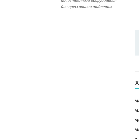
качественного оборудования
для прессования таблеток
Х
М
М
М
М