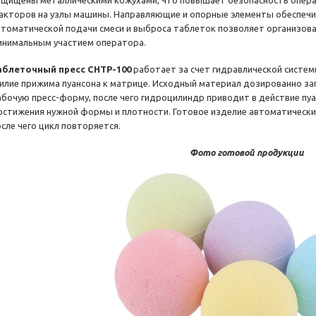
ащищены металлическими кожухами, что повышает безопасность опера
акторов на узлы машины. Направляющие и опорные элементы обеспечи
втоматической подачи смеси и выброса таблеток позволяет организов
инимальным участием оператора.
аблеточный пресс CHTP-100
работает за счет гидравлической систем
силие прижима пуансона к матрице. Исходный материал дозированно за
абочую пресс-форму, после чего гидроцилиндр приводит в действие пуа
остижения нужной формы и плотности. Готовое изделие автоматическ
осле чего цикл повторяется.
Фото готовой продукции