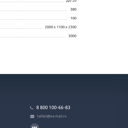
До 20
380
100
2000 х 1100 х 2300
3000
8 800 100-66-83
tablet@eq-mail.ru