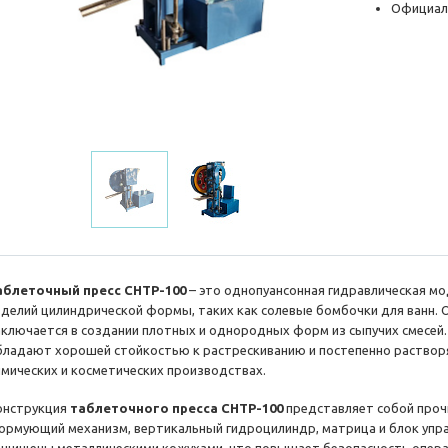
Официал
аблеточный пресс CHTP-100
– это однопуансонная гидравлическая м
зделий цилиндрической формы, таких как солевые бомбочки для ванн. 
аключается в создании плотных и однородных форм из сыпучих смесей.
бладают хорошей стойкостью к растрескиванию и постепенно растворя
имических и косметических производствах.
онструкция
таблеточного пресса CHTP-100
представляет собой проч
ормующий механизм, вертикальный гидроцилиндр, матрица и блок упра