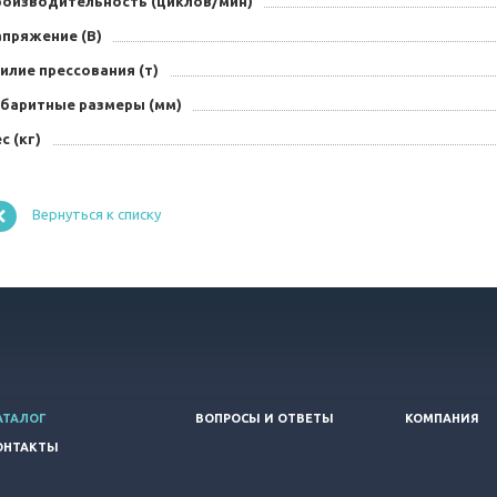
роизводительность (циклов/мин)
апряжение (В)
илие прессования (т)
абаритные размеры (мм)
с (кг)
Вернуться к списку
АТАЛОГ
ВОПРОСЫ И ОТВЕТЫ
КОМПАНИЯ
ОНТАКТЫ