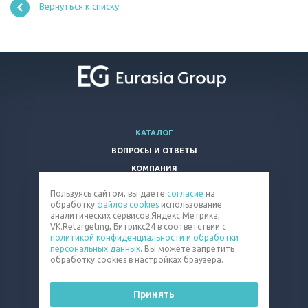
Вернуться к списку
КАТАЛОГ
ВОПРОСЫ И ОТВЕТЫ
КОМПАНИЯ
КОНТАКТЫ
Пользуясь сайтом, вы даете
согласие
на
обработку
файлов cookies
использование
8 800 100-66-83
аналитических сервисов Яндекс Метрика,
VK.Retargeting, Битрикс24 в соответствии с
tablet@eq-mail.ru
политикой конфиденциальности и обработки
персональных данных
. Вы можете запретить
обработку cookies в настройках браузера.
Принять
© 2026 Все права защищены.