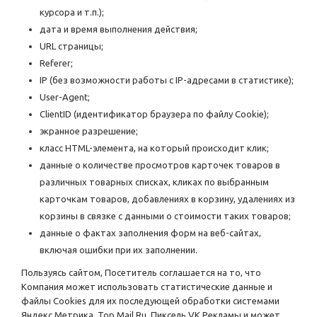
курсора и т.п.);
дата и время выполнения действия;
URL страницы;
Referer;
IP (без возможности работы с IP-адресами в статистике);
User-Agent;
ClientID (идентификатор браузера по файлу Cookie);
экранное разрешение;
класс HTML-элемента, на который происходит клик;
данные о количестве просмотров карточек товаров в
различных товарных списках, кликах по выбранным
карточкам товаров, добавлениях в корзину, удалениях из
корзины в связке с данными о стоимости таких товаров;
данные о фактах заполнения форм на веб-сайтах,
включая ошибки при их заполнении.
Пользуясь сайтом, Посетитель соглашается на то, что
Компания может использовать статистические данные и
файлы Cookies для их последующей обработки системами
Яндекс.Метрика, Top.Mail.Ru, Пиксель VK Рекламы и может